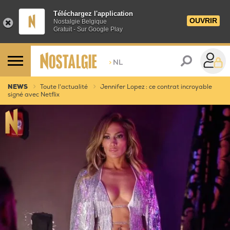
Téléchargez l'application
OUVRIR
Nostalgie Belgique
Gratuit - Sur Google Play
>
NL
NEWS
Toute l'actualité
Jennifer Lopez : ce contrat incroyable
signé avec Netflix