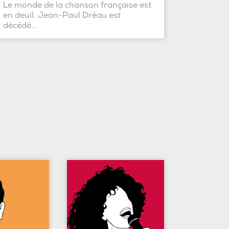
Le monde de la chanson française est
en deuil. Jean-Paul Dréau est
décédé...