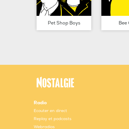
Pet Shop Boys
Bee 
Radio
Ecouter en direct
Replay et podcasts
Webradios