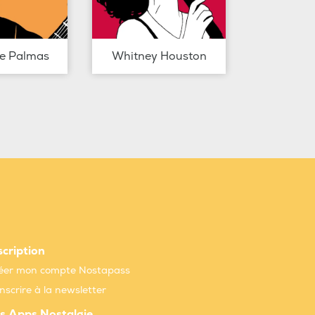
de Palmas
Whitney Houston
scription
éer mon compte Nostapass
inscrire à la newsletter
s Apps Nostalgie