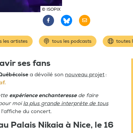
© ISOPIX
 les artistes
tous les podcasts
toutes 
avir ses fans
Québécoise
a dévoilé son
nouveau projet
:
af.
ette
expérience enchanteresse
de faire
t pour moi
la plus grande interprète de tous
 l'affiche du concert.
u Palais Nikaia à Nice, le 16