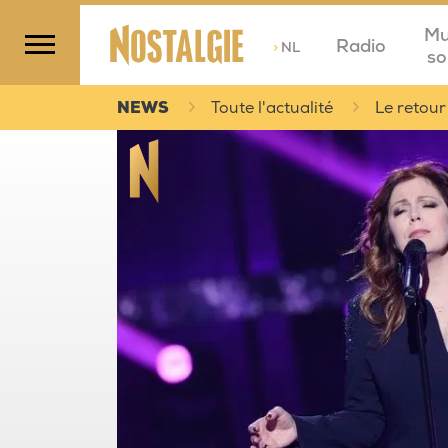
Mu
Radio
>
NL
so
NEWS
Toute l'actualité
Le retour