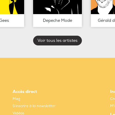
Gees
Depeche Mode
Gérald 
Voir tous les artistes
Accès direct
In
Mag
Cr
S'inscrire à la newsletter
M'
Vidéos
Le