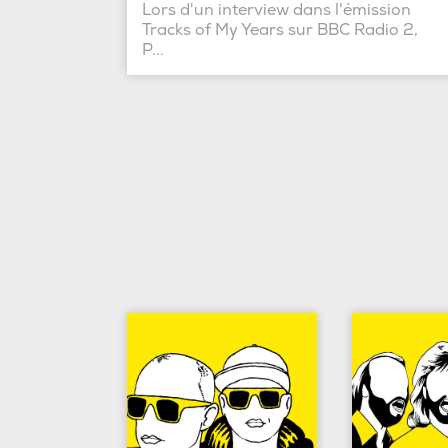
Lors d'un interview dans l'émission
Tracks of My Years sur BBC Radio 2,
P...