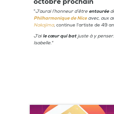
octobre prochain
"
J’aurai l’honneur d’être
entourée
de
Philharmonique de Nice
avec, aux a
Nakajima
,
continue l'artiste de 49 a
J’ai
le cœur qui bat
juste à y penser
Isabelle."