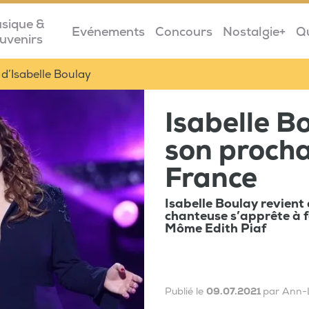
sique &
Evénements
Concours
Nostalgie+
Q
uvenirs
 d’Isabelle Boulay
Isabelle B
son procha
France
Isabelle Boulay revient 
chanteuse s’apprête à fa
Môme Edith Piaf
Publié le
09.07.2021
par Ann-