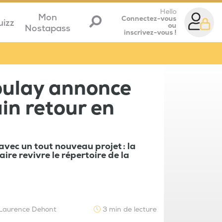
Hello
Mon
Connectez-vous
uizz
ou
Nostapass
inscrivez-vous !
oulay annonce
in retour en
avec un tout nouveau projet : la
ire revivre le répertoire de la
Laurence Dehont
3 min de lecture