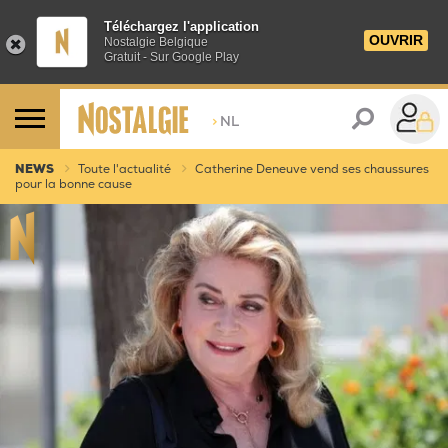
Téléchargez l'application
OUVRIR
Nostalgie Belgique
Gratuit - Sur Google Play
>
NL
NEWS
Toute l'actualité
Catherine Deneuve vend ses chaussures
pour la bonne cause