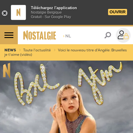
Téléchargez l'application
OUVRIR
Nostalgie Belgique
Gratuit - Sur Google Play
>
NL
NEWS
Toute l'actualité
Voici le nouveau titre d'Angèle: Bruxelles
je t'aime (vidéo)