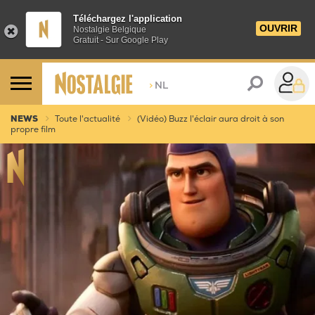
Téléchargez l'application
OUVRIR
Nostalgie Belgique
Gratuit - Sur Google Play
>
NL
NEWS
Toute l'actualité
(Vidéo) Buzz l'éclair aura droit à son
propre film