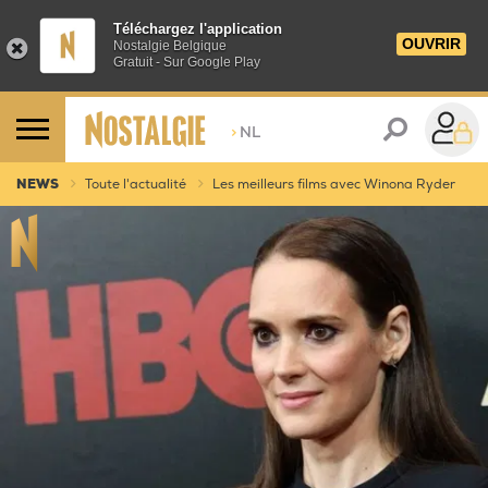
Téléchargez l'application
OUVRIR
Nostalgie Belgique
Gratuit - Sur Google Play
>
NL
NEWS
Toute l'actualité
Les meilleurs films avec Winona Ryder