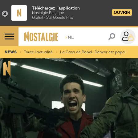
Téléchargez l'application
OUVRIR
Nostalgie Belgique
Gratuit - Sur Google Play
>
NL
NEWS
Toute l'actualité
La Casa de Papel : Denver est papa !