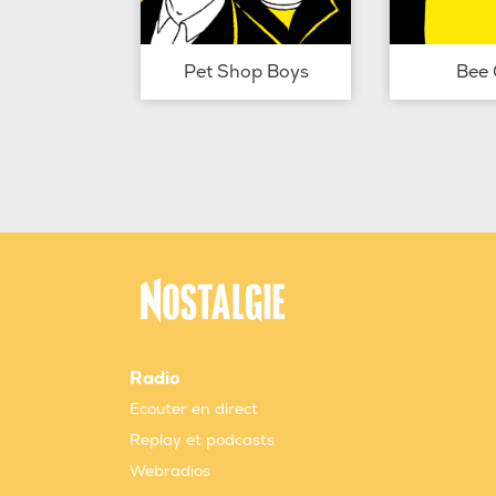
Pet Shop Boys
Bee 
Radio
Ecouter en direct
Replay et podcasts
Webradios