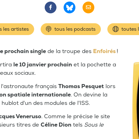
 les artistes
tous les podcasts
toutes 
le prochain single
de la troupe des
Enfoirés
!
rtira
le 10 janvier prochain
et la pochette a
seaux sociaux.
 l'astronaute français
Thomas Pesquet
lors
on spatiale internationale
. On devine la
 hublot d'un des modules de l'ISS.
cques Veneruso
. Comme le précise le site
sieurs titres de
Céline Dion
tels
Sous le