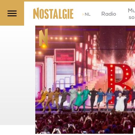
Mu
Radio
>
NL
so