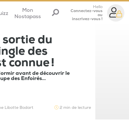
Hello
Mon
Connectez-vous
uizz
ou
Nostapass
inscrivez-vous !
 sortie du
ingle des
t connue !
dormir avant de découvrir le
oupe des Enfoirés…
ne Libotte Bodart
2 min de lecture