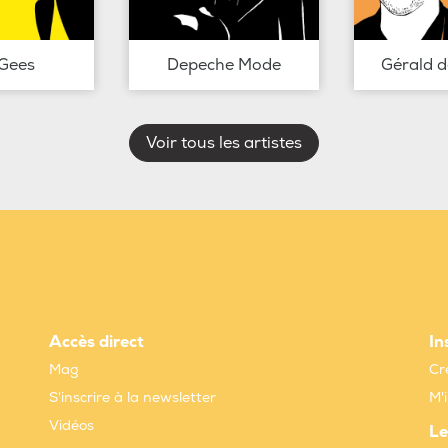
Gees
Depeche Mode
Gérald 
Voir tous les artistes
Accès direct
In
Mag
Cr
S'inscrire à la newsletter
M'
Vidéos
Le