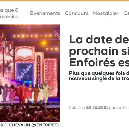
sique &
Evénements
Concours
Nostalgie+
Q
uvenirs
La date de
prochain s
Enfoirés es
Plus que quelques fois 
nouveau single de la tr
Publié le
28.12.2021
par Antoi
© C. CHEVALIN (@ENFOIRES)