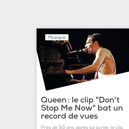
Musique
Queen : le clip "Don't
Stop Me Now" bat un
record de vues
Près de 50 ans après sa sortie, le clip