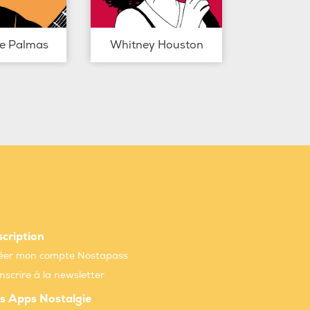
de Palmas
Whitney Houston
scription
éer mon compte Nostapass
inscrire à la newsletter
s Apps Nostalgie