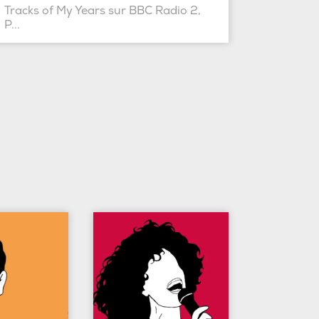
Tracks of My Years sur BBC Radio 2,
P...