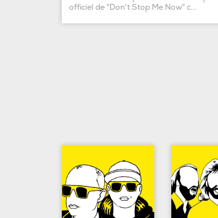
officiel de "Don't Stop Me Now" c...