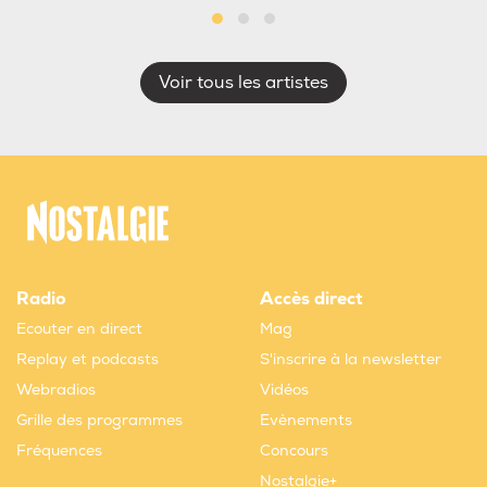
Voir tous les artistes
Radio
Accès direct
Ecouter en direct
Mag
Replay et podcasts
S'inscrire à la newsletter
Webradios
Vidéos
Grille des programmes
Evènements
Fréquences
Concours
Nostalgie+