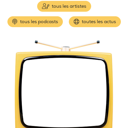
tous les artistes
tous les podcasts
toutes les actus