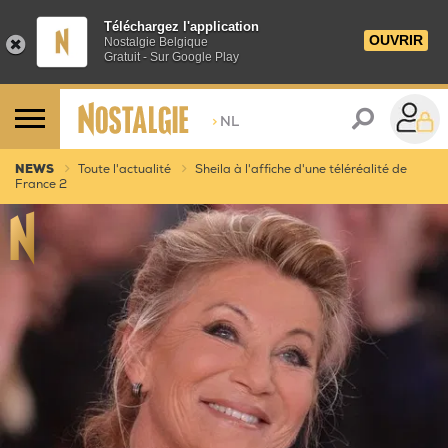
Téléchargez l'application
OUVRIR
Nostalgie Belgique
Gratuit - Sur Google Play
>
NL
NEWS
Toute l'actualité
Sheila à l'affiche d'une téléréalité de
France 2