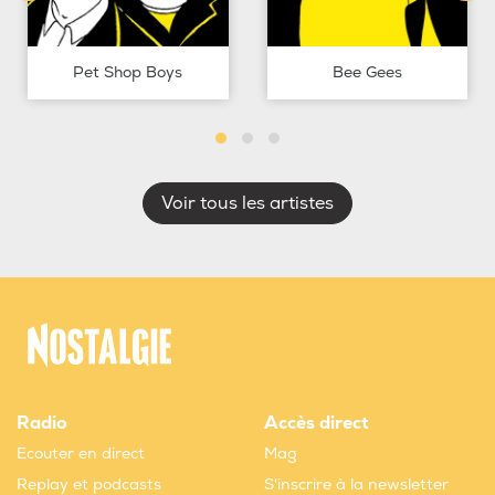
Pet Shop Boys
Bee Gees
Voir tous les artistes
Radio
Accès direct
Ecouter en direct
Mag
Replay et podcasts
S'inscrire à la newsletter