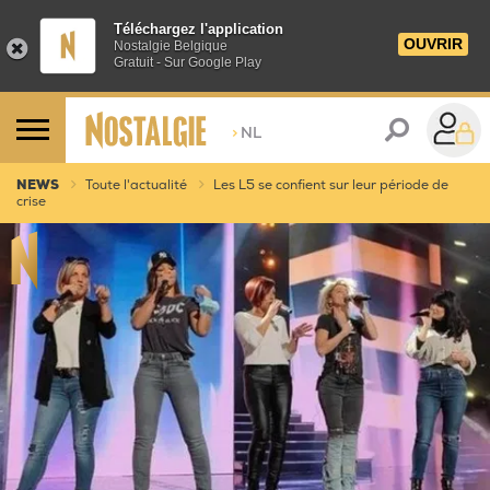
Téléchargez l'application
OUVRIR
Nostalgie Belgique
Gratuit - Sur Google Play
>
NL
NEWS
Toute l'actualité
Les L5 se confient sur leur période de
crise