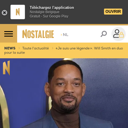
Téléchargez l'application
OUVRIR
Nostalgie Belgique
Gratuit - Sur Google Play
>
NL
NEWS
Toute l'actualité
« Je suis une légende » : Will Smith en duo
pour la suite