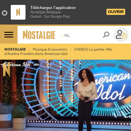
Téléchargez l'application
OUVRIR
Nostalgie Belgique
Gratuit - Sur Google Play
>
NL
NOSTALGIE
Musique & souvenirs
(VIDEO) La petite-fille
d'Aretha Franklin dans American Idol