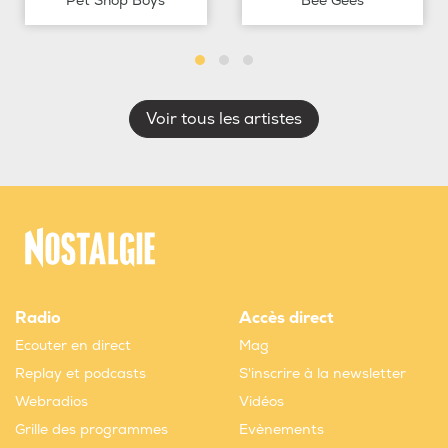
Pet Shop Boys
Bee Gees
Voir tous les artistes
Radio
Accès direct
Ecouter en direct
Mag
Replay et podcasts
S'inscrire à la newsletter
Webradios
Vidéos
Grille des programmes
Evènements