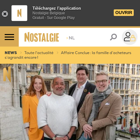
Téléchargez l'application
OUVRIR
Nostalgie Belgique
Gratuit - Sur Google Play
>
NL
NEWS
Toute l'actualité
Affaire Conclue : la famille d’acheteurs
s’agrandit encore !