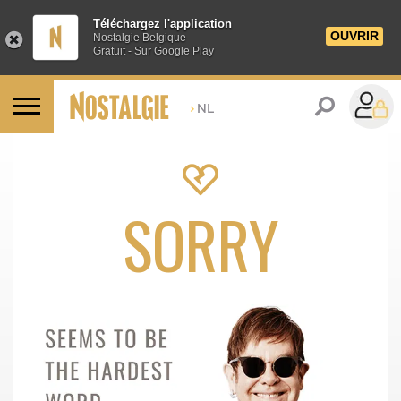
Téléchargez l'application
OUVRIR
Nostalgie Belgique
Gratuit - Sur Google Play
>
NL
SORRY