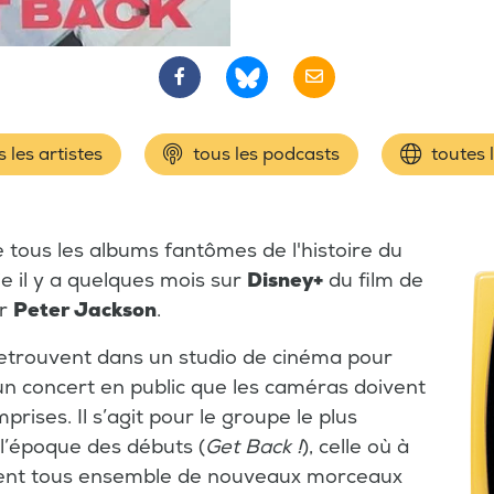
 les artistes
tous les podcasts
toutes 
e tous les albums fantômes de l'histoire du
ie il y a quelques mois sur
Disney+
du film de
ar
Peter Jackson
.
etrouvent dans un studio de cinéma pour
un concert en public que les caméras doivent
rises. Il s’agit pour le groupe le plus
 l’époque des débuts (
Get Back !
), celle où à
taient tous ensemble de nouveaux morceaux