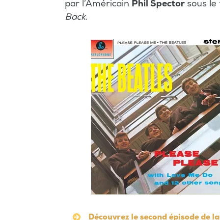
par l’Américain
Phil Spector
sous le 
Back
.
Découvrez le second épisode de l