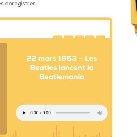
s enregistrer.
22 mars 1963 – Les
Beatles lancent la
Beatlemania