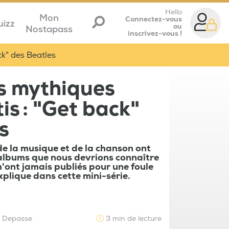
Hello
Mon
Connectez-vous
uizz
ou
Nostapass
inscrivez-vous !
ck" des Beatles
s mythiques
is : "Get back"
s
de la musique et de la chanson ont
 albums que nous devrions connaître
n'ont jamais publiés pour une foule
xplique dans cette mini-série.
e Depasse
3 min de lecture