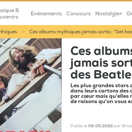
sique &
Evénements
Concours
Nostalgie+
Q
uvenirs
ythiques
Ces albums mythiques jamais sortis : "Get ba
Ces album
jamais sort
des Beatle
Les plus grandes stars 
dans leurs cartons des
par cœur mais qu'elles 
de raisons qu'on vous e
Publié le
09.05.2022
par Bric