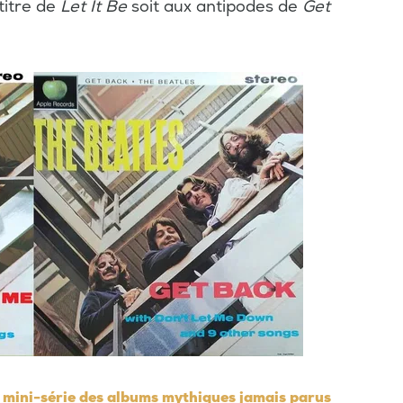
titre de
Let It Be
soit aux antipodes de
Get
a mini-série des albums mythiques jamais parus