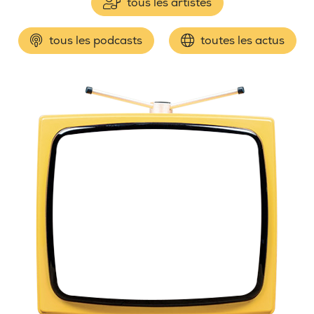
tous les artistes
tous les podcasts
toutes les actus