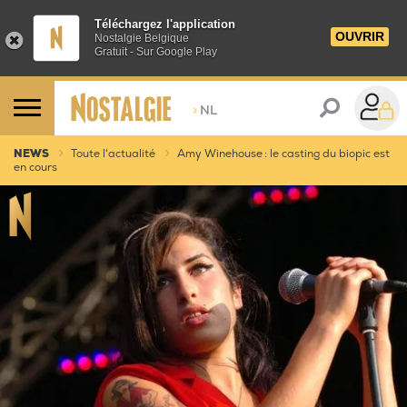
Téléchargez l'application
OUVRIR
Nostalgie Belgique
Gratuit - Sur Google Play
>
NL
NEWS
Toute l'actualité
Amy Winehouse : le casting du biopic est
en cours