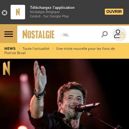
Téléchargez l'application
OUVRIR
Nostalgie Belgique
Gratuit - Sur Google Play
>
NL
NEWS
Toute l'actualité
Une triste nouvelle pour les fans de
Patrick Bruel