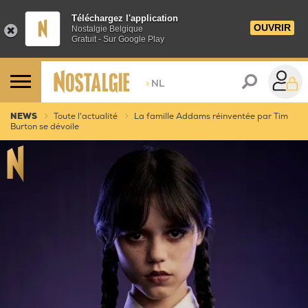
Téléchargez l'application
OUVRIR
Nostalgie Belgique
Gratuit - Sur Google Play
>
NL
NEWS
Toute l'actualité
La famille Addams réinventée par Tim
Burton se dévoile