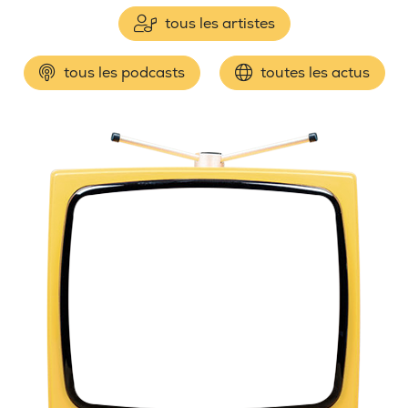
tous les artistes
tous les podcasts
toutes les actus