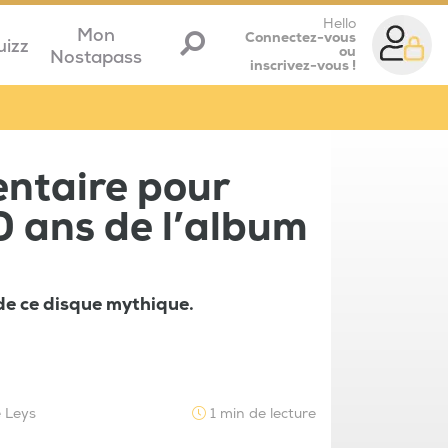
Hello
Mon
Connectez-vous
uizz
ou
Nostapass
inscrivez-vous !
ntaire pour
40 ans de l’album
 de ce disque mythique.
e Leys
1 min de lecture