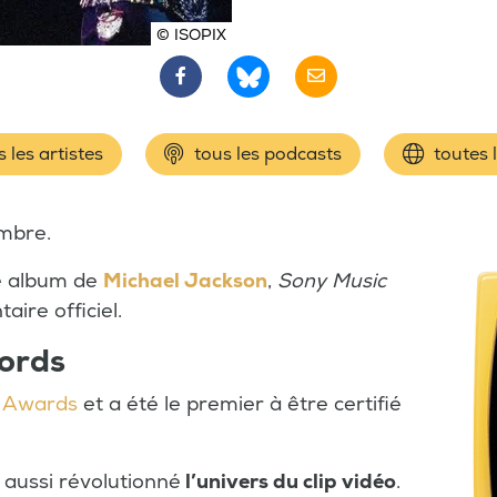
© ISOPIX
 les artistes
tous les podcasts
toutes 
mbre.
e album de
Michael Jackson
,
Sony Music
aire officiel.
cords
 Awards
et a été le premier à être certifié
 aussi révolutionné
l’univers du clip vidéo
.