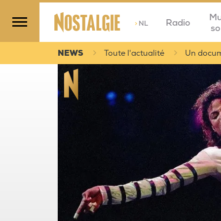
Mu
Radio
>
NL
so
NEWS
Toute l'actualité
Un docume