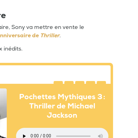
re
aire, Sony va mettre en vente le
anniversaire de
Thriller
.
 inédits.
Pochettes Mythiques 3 :
Thriller de Michael
Jackson