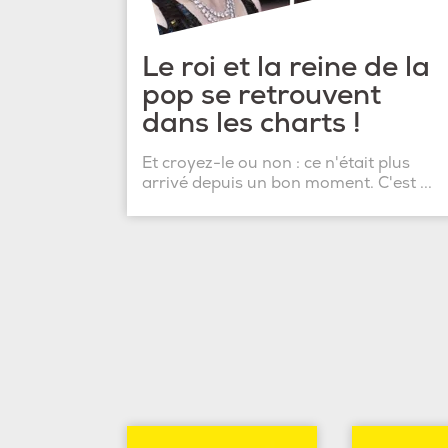
Le roi et la reine de la
pop se retrouvent
dans les charts !
Et croyez-le ou non : ce n'était plus
arrivé depuis un bon moment. C'est ...