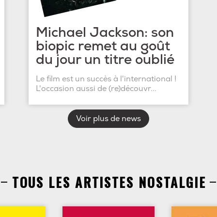
Michael Jackson: son
biopic remet au goût
du jour un titre oublié
Le film est un succès à l'international !
L'occasion aussi de (re)découvr...
Voir plus de news
TOUS LES ARTISTES NOSTALGIE