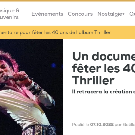
sique &
Evénements
Concours
Nostalgie+
Q
uvenirs
ntaire pour fêter les 40 ans de l’album Thriller
Un docume
fêter les 
Thriller
Il retracera la création
Publié le
07.10.2022
par Gaëll