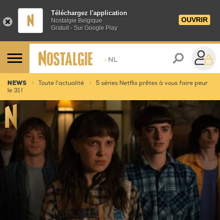
Téléchargez l'application
OUVRIR
Nostalgie Belgique
Gratuit - Sur Google Play
>
NL
NEWS
Toute l'actualité
5 séries Netflix prêtes à vous faire peur
le 31 !