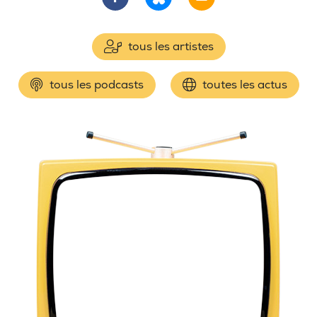
tous les artistes
tous les podcasts
toutes les actus