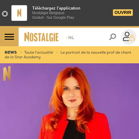
Téléchargez l'application
OUVRIR
Nostalgie Belgique
Gratuit - Sur Google Play
>
NL
NEWS
Toute l'actualité
Le portrait de la nouvelle prof de chant
de la Star Academy