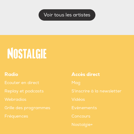
Voir tous les artistes
Radio
Accès direct
Ecouter en direct
Mag
Replay et podcasts
S'inscrire à la newsletter
Webradios
Vidéos
Grille des programmes
Evènements
Fréquences
Concours
Nostalgie+