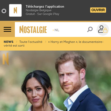
Téléchargez l'application
OUVRIR
Nostalgie Belgique
Gratuit - Sur Google Play
>
NL
NEWS
Toute l'actualité
« Harry et Meghan », le documentaire-
vérité est sorti