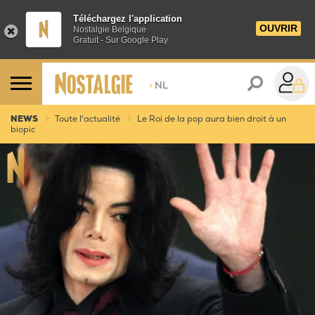
Téléchargez l'application
OUVRIR
Nostalgie Belgique
Gratuit - Sur Google Play
>
NL
NEWS
Toute l'actualité
Le Roi de la pop aura bien droit à un
biopic