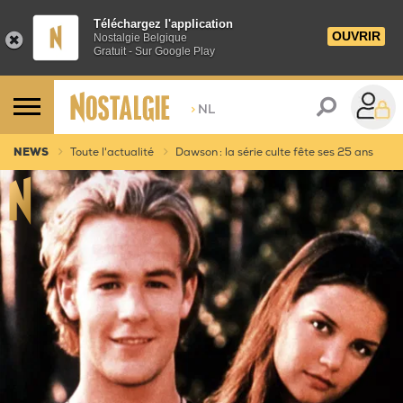
Téléchargez l'application
OUVRIR
Nostalgie Belgique
Gratuit - Sur Google Play
>
NL
NEWS
Toute l'actualité
Dawson : la série culte fête ses 25 ans