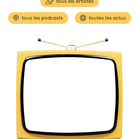
tous les artistes
tous les podcasts
toutes les actus