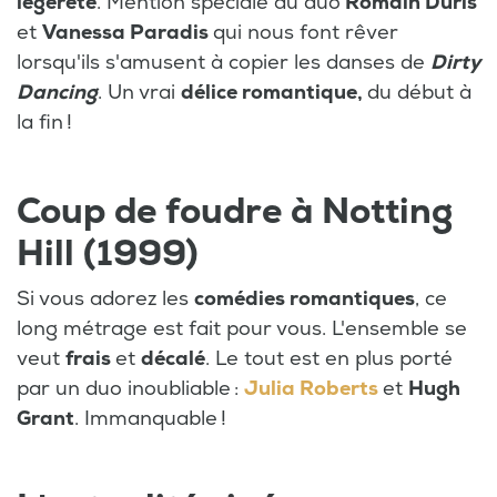
légèreté
. Mention spéciale au duo
Romain Duris
et
Vanessa Paradis
qui nous font rêver
lorsqu'ils s'amusent à copier les danses de
Dirty
Dancing
. Un vrai
délice romantique,
du début à
la fin !
Coup de foudre à Notting
Hill (1999)
Si vous adorez les
comédies romantiques
, ce
long métrage est fait pour vous. L'ensemble se
veut
frais
et
décalé
. Le tout est en plus porté
par un duo inoubliable :
Julia Roberts
et
Hugh
Grant
. Immanquable !