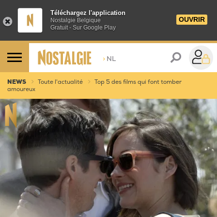
Téléchargez l'application
OUVRIR
Nostalgie Belgique
Gratuit - Sur Google Play
>
NL
NEWS
Toute l'actualité
Top 5 des films qui font tomber
amoureux