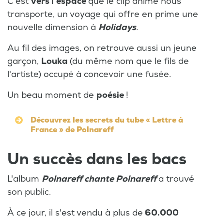
C'est
vers l'espace
que le clip animé nous
transporte, un voyage qui offre en prime une
nouvelle dimension à
Holidays
.
Au fil des images, on retrouve aussi un jeune
garçon,
Louka
(du même nom que le fils de
l'artiste) occupé à concevoir une fusée.
Un beau moment de
poésie
!
Découvrez les secrets du tube « Lettre à
France » de Polnareff
Un succès dans les bacs
L'album
Polnareff chante Polnareff
a trouvé
son public.
À ce jour, il s'est vendu à plus de
60.000