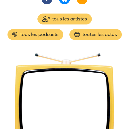
tous les artistes
tous les podcasts
toutes les actus