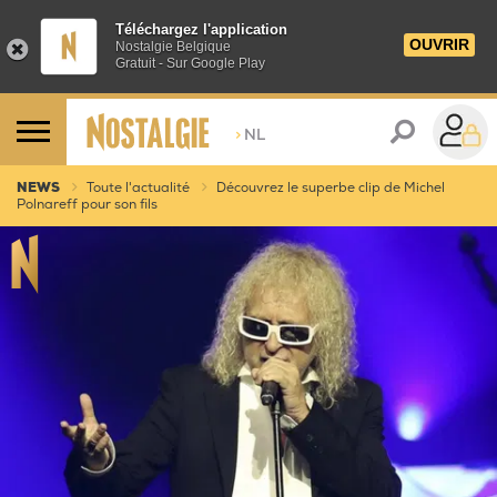
Téléchargez l'application
OUVRIR
Nostalgie Belgique
Gratuit - Sur Google Play
>
NL
NEWS
Toute l'actualité
Découvrez le superbe clip de Michel
Polnareff pour son fils