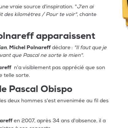
e vraie source d'inspiration. "
J'en ai
ait des kilomètres / Pour te voir"
, chante
olnareff apparaissent
Fan
,
Michel Polnareff
déclare :
"Il faut que
je
vant que Pascal ne sorte le mien"
.
areff
n'a visiblement
pas apprécié que son
e telle sorte.
de Pascal Obispo
 les deux hommes s'est envenimée au fil des
areff
en 2007, après 34 ans d'absence, il a