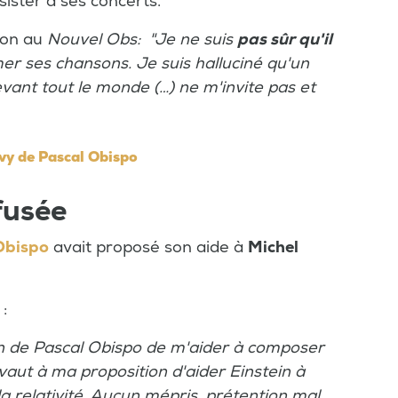
sister à ses concerts.
ion au
Nouvel Obs: "Je ne suis
pas sûr qu'il
mer ses chansons. Je suis halluciné qu'un
vant tout le monde (…) ne m'invite pas et
vy de Pascal Obispo
fusée
Obispo
avait proposé son aide à
Michel
 :
ion de Pascal Obispo de m'aider à composer
vaut à ma proposition d'aider Einstein à
la relativité. Aucun mépris, prétention mal