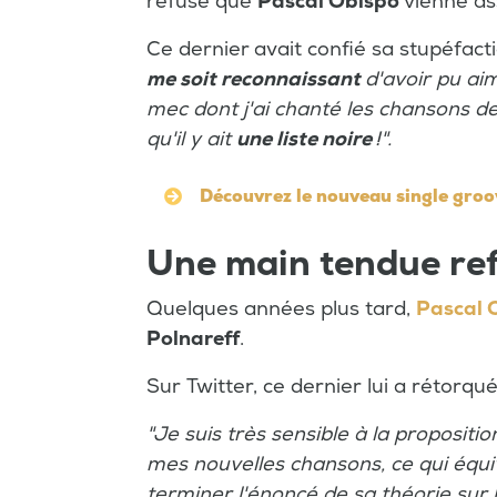
refusé que
Pascal Obispo
vienne as
Ce dernier
avait confié sa stupéfact
me soit reconnaissant
d'avoir pu ai
mec dont j'ai chanté les chansons de
qu'il y ait
une liste noire
!".
Découvrez le nouveau single groo
Une main tendue re
Quelques années plus tard,
Pascal 
Polnareff
.
Sur Twitter, ce dernier lui a rétorqué
"Je suis très sensible à la proposit
mes nouvelles chansons, ce qui équi
terminer l'énoncé de sa théorie sur 