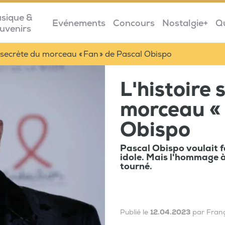
sique &
Evénements
Concours
Nostalgie+
Q
uvenirs
e secrète du morceau « Fan » de Pascal Obispo
L'histoire 
morceau « 
Obispo
Pascal Obispo voulait f
idole. Mais l'hommage à
tourné.
Publié le
12.04.2023
par Fran