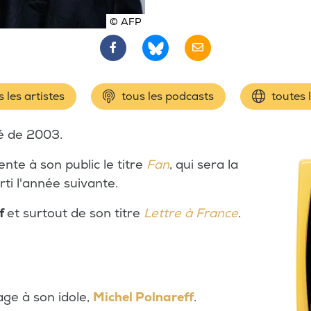
© AFP
 les artistes
tous les podcasts
toutes 
é de 2003.
nte à son public le titre
Fan
, qui sera la
ti l'année suivante.
ff
et surtout de son titre
Lettre à France
.
e à son idole,
Michel Polnareff
.