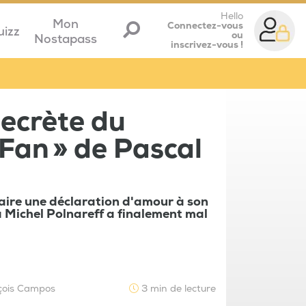
Hello
Mon
Connectez-vous
uizz
ou
Nostapass
inscrivez-vous !
secrète du
Fan » de Pascal
aire une déclaration d'amour à son
 Michel Polnareff a finalement mal
çois Campos
3 min de lecture