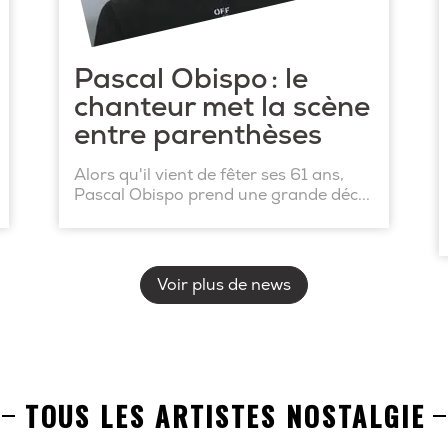
Pascal Obispo : le
chanteur met la scène
entre parenthèses
Alors qu'il vient de fêter ses 61 ans,
Pascal Obispo prend une grande déc...
Voir plus de news
TOUS LES ARTISTES NOSTALGIE