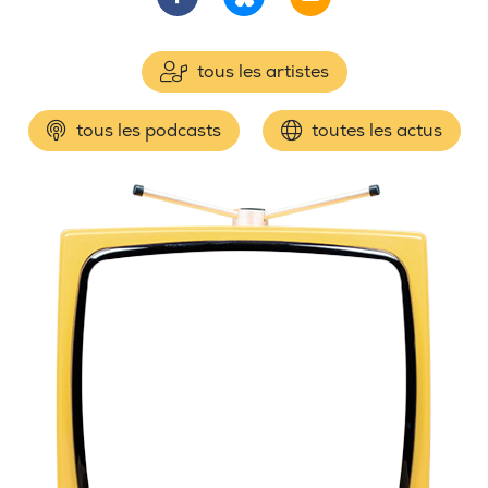
tous les artistes
tous les podcasts
toutes les actus