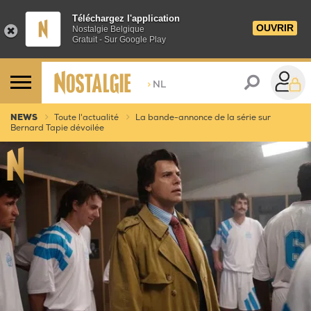
Téléchargez l'application
OUVRIR
Nostalgie Belgique
Gratuit - Sur Google Play
>
NL
NEWS
Toute l'actualité
La bande-annonce de la série sur
Bernard Tapie dévoilée