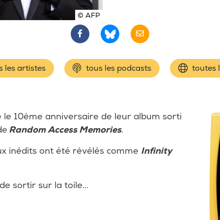
© AFP
 les artistes
tous les podcasts
toutes 
.
é le 10ème anniversaire de leur album sorti
de
Random
Access Memories
.
ux inédits ont été révélés comme
Infinity
e sortir sur la toile...