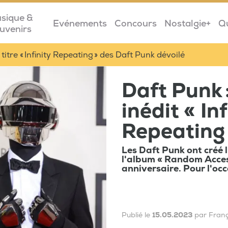
sique &
Evénements
Concours
Nostalgie+
Q
uvenirs
 titre « Infinity Repeating » des Daft Punk dévoilé
Daft Punk :
inédit « Inf
Repeating 
Les Daft Punk ont créé 
l'album « Random Acce
anniversaire. Pour l'occ
Publié le
15.05.2023
par Fran