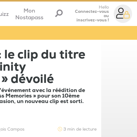
Hello
Mon
Connectez-vous
uizz
ou
Nostapass
inscrivez-vous !
 le clip du titre
inity
» dévoilé
l'événement avec la réédition de
ss Memories » pour son 10ème
asion, un nouveau clip est sorti.
çois Campos
3 min de lecture