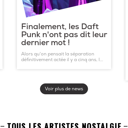
Finalement, les Daft
Punk n'ont pas dit leur
dernier mot !
Alors qu'on pensait la séparation
définitivement actée il y a cinq ans, l...
Voir plus de news
TOUS LES ARTISTES NOSTALGIE