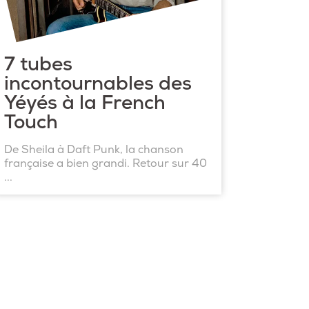
7 tubes
incontournables des
Yéyés à la French
Touch
De Sheila à Daft Punk, la chanson
française a bien grandi. Retour sur 40
...