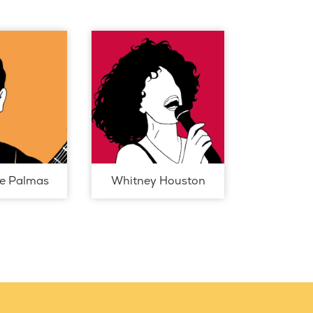
de Palmas
Whitney Houston