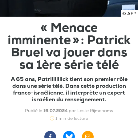
© AFP
« Menace
imminente » : Patrick
Bruel va jouer dans
sa 1ère série télé
A 65 ans, Patriiiiiiiick tient son premier rôle
dans une série télé. Dans cette production
franco-israélienne, il interprète un expert
israélien du renseignement.
Publié le
16.07.2024
par Leslie Rijmenams
1 min de lecture