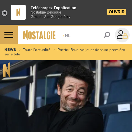
Téléchargez l'application
OUVRIR
Nostalgie Belgique
Gratuit - Sur Google Play
>
NL
NEWS
Toute l'actualité
Patrick Bruel va jouer dans sa première
série télé