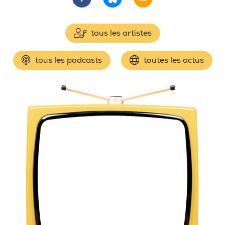
tous les artistes
tous les podcasts
toutes les actus