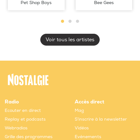
Pet Shop Boys
Bee Gees
Voir tous les artistes
Radio
Accès direct
Ecouter en direct
Mag
Replay et podcasts
S'inscrire à la newsletter
Webradios
Vidéos
Grille des programmes
Evènements