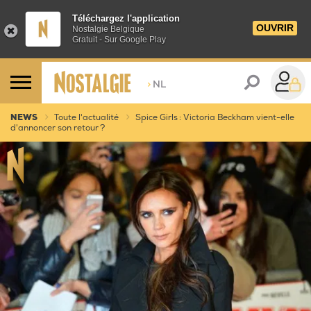
Téléchargez l'application
OUVRIR
Nostalgie Belgique
Gratuit - Sur Google Play
>
NL
NEWS
Toute l'actualité
Spice Girls : Victoria Beckham vient-elle
d'annoncer son retour ?