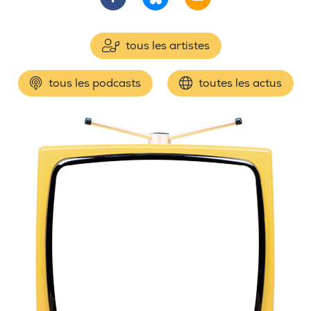
tous les artistes
tous les podcasts
toutes les actus