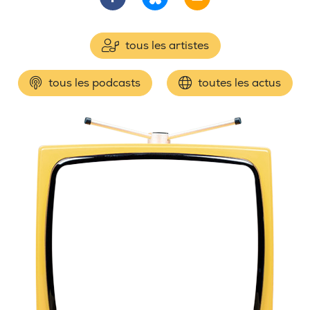
tous les artistes
tous les podcasts
toutes les actus