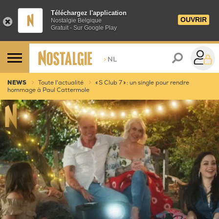
Téléchargez l'application
OUVRIR
Nostalgie Belgique
Gratuit - Sur Google Play
>
NL
NEWS
Toute l'actualité
« S Club 7 » : un single pour rendre
hommage à Paul Cattermole