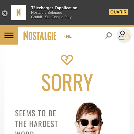
Téléchargez l'application
OUVRIR
Nostalgie Belgique
Gratuit - Sur Google Play
>
NL
SORRY