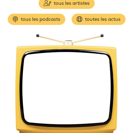
tous les artistes
tous les podcasts
toutes les actus