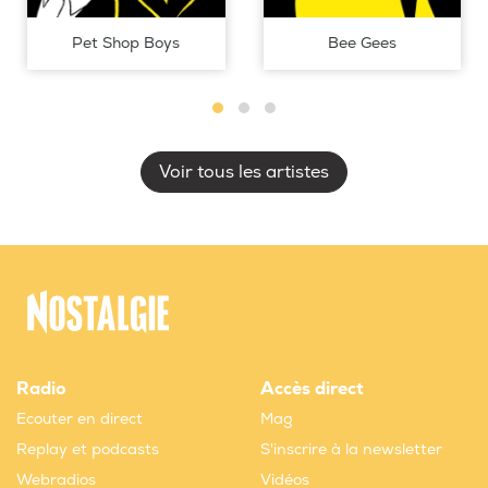
Pet Shop Boys
Bee Gees
Voir tous les artistes
Radio
Accès direct
Ecouter en direct
Mag
Replay et podcasts
S'inscrire à la newsletter
Webradios
Vidéos