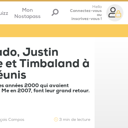
Hello
Mon
Connectez-vous
uizz
ou
Nostapass
inscrivez-vous !
ado, Justin
e et Timbaland à
éunis
des années 2000 qui avaient
o Me en 2007, font leur grand retour.
nçois Campos
3 min de lecture