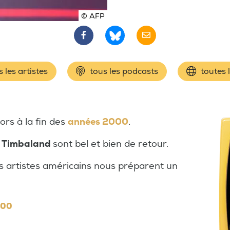
© AFP
 les artistes
tous les podcasts
toutes 
ors à la fin des
années 2000
.
t
Timbaland
sont bel et bien de retour.
is artistes américains nous préparent un
000