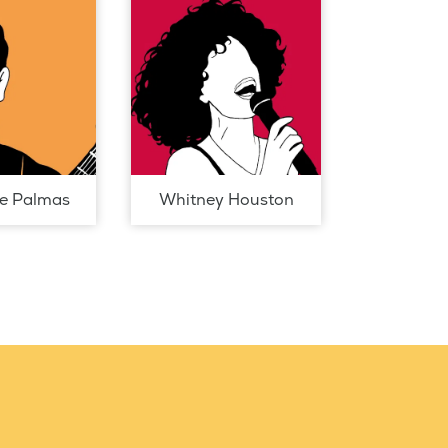
de Palmas
Whitney Houston