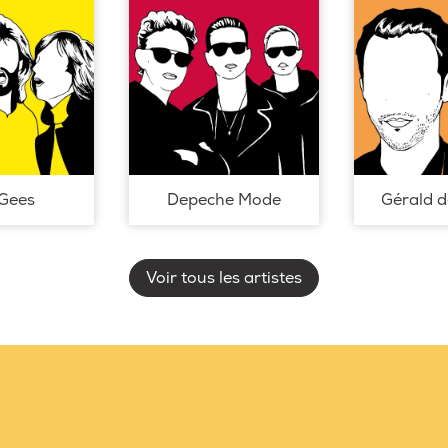
Gees
Depeche Mode
Gérald 
Voir tous les artistes