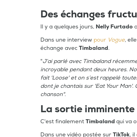
Des échanges fruct
Il y a quelques jours,
Nelly Furtado
a
Dans une interview
pour
Vogue
,
ell
échange avec
Timbaland
.
"
J’ai
parlé avec Timbaland récemmen
incroyable pendant deux heures. N
fait 'Loose' et on s’est rappelé toutes
dont je chantais sur 'Eat Your Man'. 
chanson".
La sortie imminent
C'est finalement
Timbaland
qui va o
Dans une vidéo postée sur
TikTok
, 