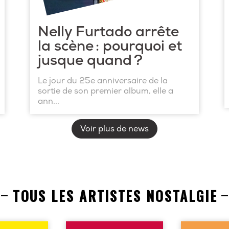
Nelly Furtado arrête
la scène : pourquoi et
jusque quand ?
Le jour du 25e anniversaire de la
sortie de son premier album, elle a
ann...
Voir plus de news
TOUS LES ARTISTES NOSTALGIE