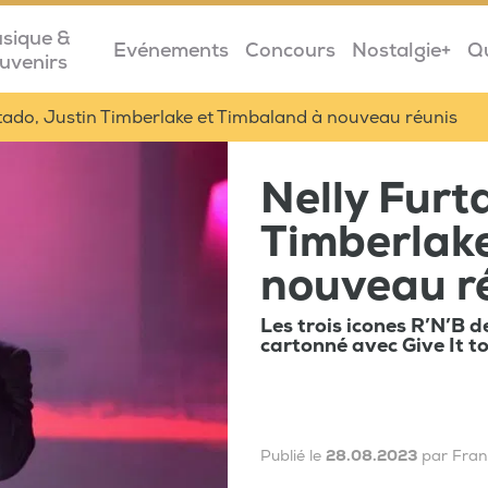
sique &
Evénements
Concours
Nostalgie+
Q
uvenirs
tado, Justin Timberlake et Timbaland à nouveau réunis
Nelly Furt
Timberlak
nouveau r
Les trois icones R’N’B 
cartonné avec Give It t
Publié le
28.08.2023
par Fra