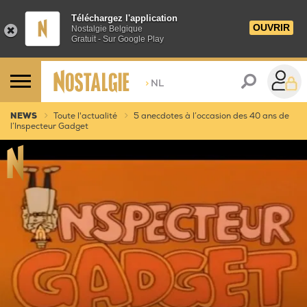
Téléchargez l'application
OUVRIR
Nostalgie Belgique
Gratuit - Sur Google Play
>
NL
NEWS
Toute l'actualité
5 anecdotes à l’occasion des 40 ans de
l’Inspecteur Gadget