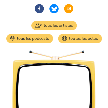
tous les artistes
tous les podcasts
toutes les actus