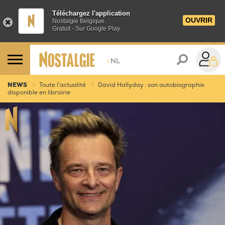
Téléchargez l'application
OUVRIR
Nostalgie Belgique
Gratuit - Sur Google Play
>
NL
NEWS
Toute l'actualité
David Hallyday : son autobiographie
disponible en librairie