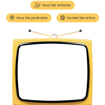
tous les artistes
tous les podcasts
toutes les actus