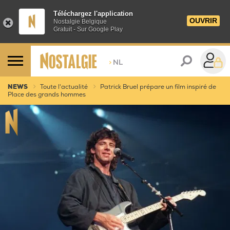
Téléchargez l'application
OUVRIR
Nostalgie Belgique
Gratuit - Sur Google Play
>
NL
NEWS
Toute l'actualité
Patrick Bruel prépare un film inspiré de
Place des grands hommes