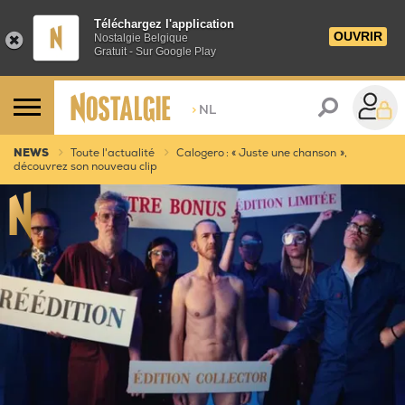
Téléchargez l'application
OUVRIR
Nostalgie Belgique
Gratuit - Sur Google Play
>
NL
NEWS
Toute l'actualité
Calogero : « Juste une chanson »,
découvrez son nouveau clip