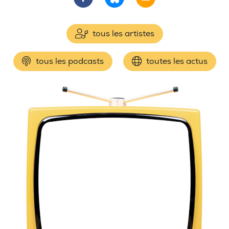
tous les artistes
tous les podcasts
toutes les actus