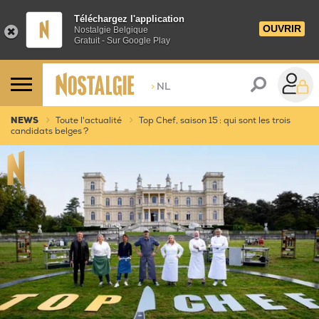
Téléchargez l'application
OUVRIR
Nostalgie Belgique
Gratuit - Sur Google Play
>
NL
NEWS
Toute l'actualité
Top Chef, saison 15 : qui sont les trois
candidats belges ?