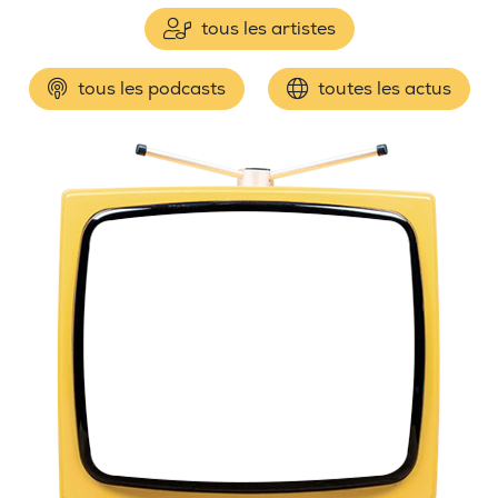
tous les artistes
tous les podcasts
toutes les actus