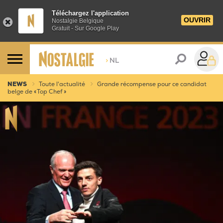
Téléchargez l'application
OUVRIR
Nostalgie Belgique
Gratuit - Sur Google Play
>
NL
NEWS
Toute l'actualité
Grande récompense pour ce candidat
belge de « Top Chef »