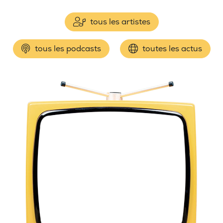
tous les artistes
tous les podcasts
toutes les actus