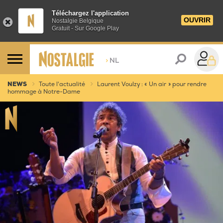
Téléchargez l'application
OUVRIR
Nostalgie Belgique
Gratuit - Sur Google Play
>
NL
NEWS
Toute l'actualité
Laurent Voulzy : « Un air » pour rendre
hommage à Notre-Dame