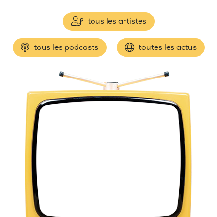
tous les artistes
tous les podcasts
toutes les actus