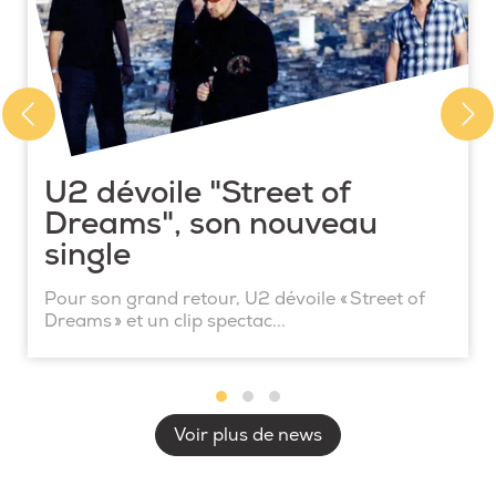
U2 dévoile "Street of
Dreams", son nouveau
single
Pour son grand retour, U2 dévoile « Street of
Dreams » et un clip spectac...
Voir plus de news