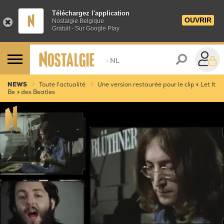
Téléchargez l'application
OUVRIR
Nostalgie Belgique
Gratuit - Sur Google Play
>
NL
NEWS
Toute l'actualité
Une version restaurée pour le clip « Let It
Be » des Beatles