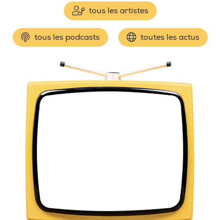
tous les artistes
tous les podcasts
toutes les actus