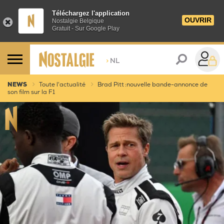
Téléchargez l'application
OUVRIR
Nostalgie Belgique
Gratuit - Sur Google Play
>
NL
NEWS
Toute l'actualité
Brad Pitt :nouvelle bande-annonce de
son film sur la F1