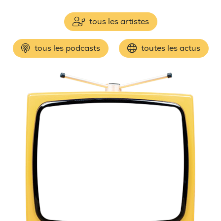
tous les artistes
tous les podcasts
toutes les actus