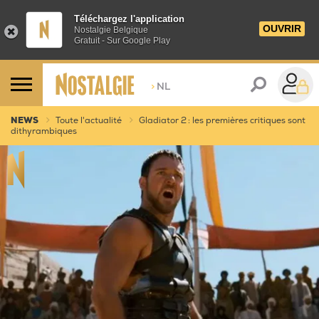
Téléchargez l'application
OUVRIR
Nostalgie Belgique
Gratuit - Sur Google Play
>
NL
NEWS
Toute l'actualité
Gladiator 2 : les premières critiques sont
dithyrambiques