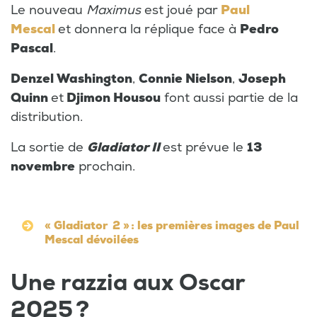
Le nouveau
Maximus
est joué par
Paul
Mescal
et donnera la réplique face à
Pedro
Pascal
.
Denzel Washington
,
Connie Nielson
,
Joseph
Quinn
et
Djimon Housou
font aussi partie de la
distribution.
La sortie de
Gladiator II
est prévue le
13
novembre
prochain.
« Gladiator 2 » : les premières images de Paul
Mescal dévoilées
Une razzia aux Oscar
2025 ?