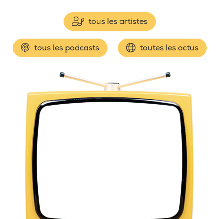
tous les artistes
tous les podcasts
toutes les actus