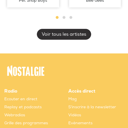
Pet Shop Boys
Bee Gees
Voir tous les artistes
Radio
Accès direct
Ecouter en direct
Mag
Replay et podcasts
S'inscrire à la newsletter
Webradios
Vidéos
Grille des programmes
Evènements