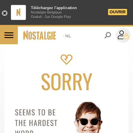
Téléchargez l'application
OUVRIR
Nostalgie Belgique
Gratuit - Sur Google Play
>
NL
SORRY