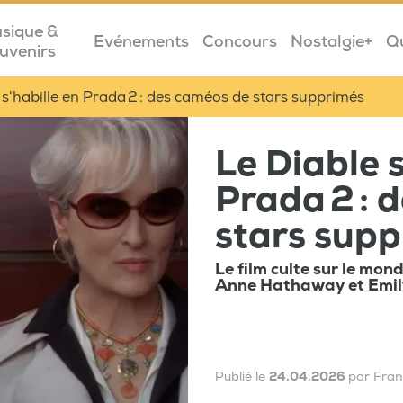
sique &
Evénements
Concours
Nostalgie+
Q
uvenirs
 s'habille en Prada 2 : des caméos de stars supprimés
Le Diable s
Prada 2 : 
stars sup
Le film culte sur le mo
Anne Hathaway et Emily 
Publié le
24.04.2026
par Fra