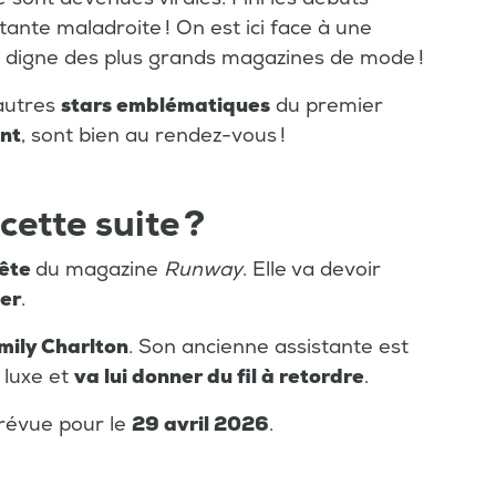
ante maladroite ! On est ici face à une
digne des plus grands magazines de mode !
'autres
stars emblématiques
du premier
unt
, sont bien au rendez-vous !
cette suite ?
tête
du magazine
Runway
. Elle va devoir
ier
.
mily Charlton
. Son ancienne assistante est
 luxe et
va lui donner du fil à retordre
.
prévue pour le
29 avril 2026
.