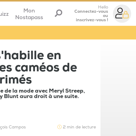
Hello
Mon
Connectez-vous
uizz
ou
Nostapass
inscrivez-vous !
'habille en
des caméos de
primés
nde de la mode avec Meryl Streep,
Blunt aura droit à une suite.
nçois Campos
2 min de lecture