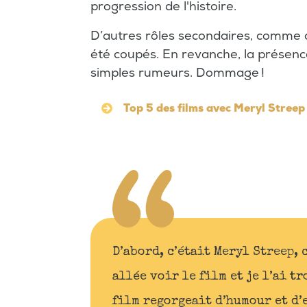
progression de l'histoire.
D’autres rôles secondaires, comme 
été coupés. En revanche, la présenc
simples rumeurs. Dommage !
Top 5 des films avec Meryl Streep
D’abord, c’était Meryl Streep, 
allée voir le film et je l’ai t
film regorgeait d’humour et d’