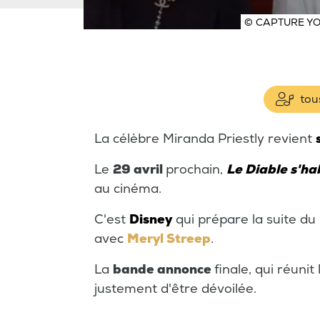
© CAPTURE YO
tous
La célèbre Miranda Priestly revient
Le
29 avril
prochain,
Le Diable s'ha
au cinéma.
C'est
Disney
qui prépare la suite d
avec
Meryl Streep
.
La
bande annonce
finale, qui réuni
justement d'être dévoilée.