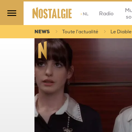
Mu
Radio
>
NL
so
NEWS
Toute l'actualité
Le Diable