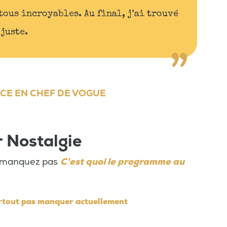
ous incroyables. Au final, j’ai trouvé
 juste.
CE EN CHEF DE VOGUE
r Nostalgie
ne manquez pas
C'est quoi le programme au
surtout pas manquer actuellement