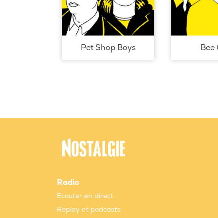
Pet Shop Boys
Bee 
Radio
Ecouter en direct
Replay et podcasts