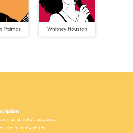
de Palmas
Whitney Houston
scription
éer mon compte Nostapass
inscrire à la newsletter