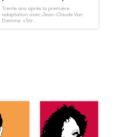
Trente ans après la première
adaptation avec Jean-Claude Van
Damme, « Str...