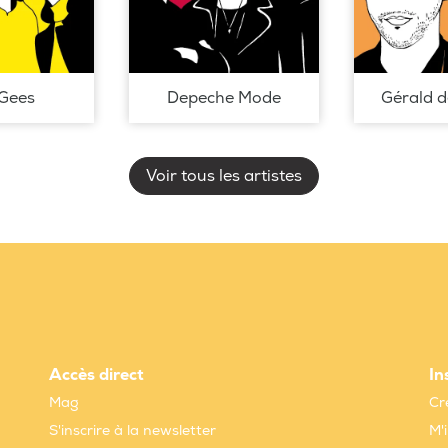
Gees
Depeche Mode
Gérald 
Voir tous les artistes
Accès direct
In
Mag
Cr
S'inscrire à la newsletter
M'