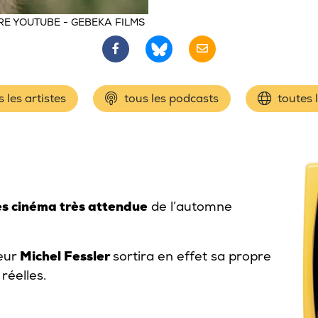
E YOUTUBE - GEBEKA FILMS
 les artistes
tous les podcasts
toutes 
es cinéma très attendue
de l’automne
eur
Michel Fessler
sortira en effet sa propre
 réelles.