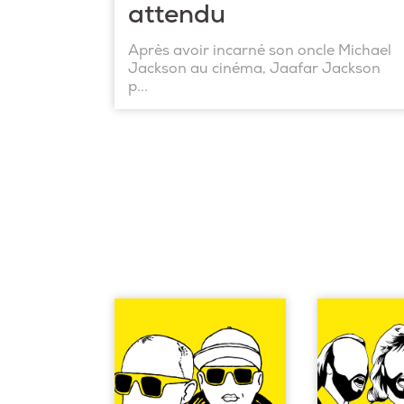
attendu
Après avoir incarné son oncle Michael
Jackson au cinéma, Jaafar Jackson
p...