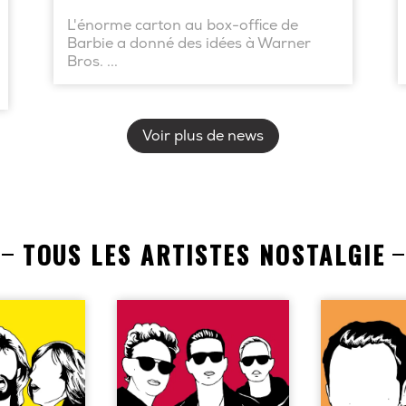
L'énorme carton au box-office de
Barbie a donné des idées à Warner
Bros. ...
Voir plus de news
TOUS LES ARTISTES NOSTALGIE