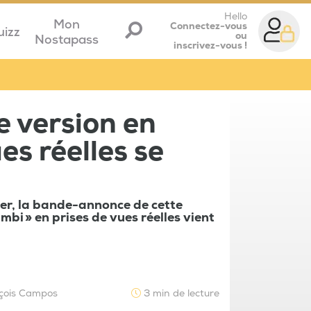
Hello
Mon
Connectez-vous
uizz
ou
Nostapass
inscrivez-vous !
e version en
es réelles se
ler, la bande-annonce de cette
mbi » en prises de vues réelles vient
çois Campos
3 min de lecture