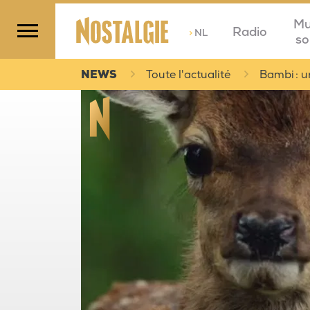
Mu
Radio
>
NL
so
NEWS
Toute l'actualité
Bambi : u