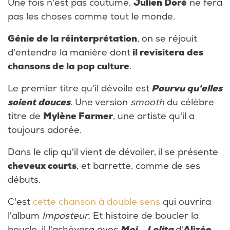
Une fois n'est pas coutume,
Julien Doré
ne fera
pas les choses comme tout le monde.
Génie de la réinterprétation
, on se réjouit
d'entendre la manière dont
il revisitera des
chansons de la pop culture
.
Le premier titre qu'il dévoile est
Pourvu qu'elles
soient douces
. Une version
smooth
du célèbre
titre de
Mylène Farmer
, une artiste qu'il a
toujours adorée.
Dans le clip qu'il vient de dévoiler,
il se présente
cheveux courts
, et barrette, comme de ses
débuts.
C'est
cette chanson à double sens
qui ouvrira
l'album
Imposteur
. Et histoire de boucler la
boucle, il l'achèvera avec
Moi... Lolita
d'
Alizée
,